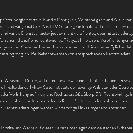
ößter Sorgfalt erstellt. Für die Richtigkeit, Vollständigkeit und Aktualität
r sind wir gemäß § 7 Abs.1 TMG für eigene Inhalte auf diesen Seiten na
ind wir als Diensteanbieter jedoch nicht verpflichtet, übermittelte oder 
schen, die auf eine rechtswidrige Tätigkeit hinweisen. Verpflichtungen 
lgemeinen Gesetzen bleiben hiervon unberührt. Eine diesbezügliche Haftu
rletzung möglich. Bei Bekanntwerden von entsprechenden Rechtsverletzun
n Webseiten Dritter, auf deren Inhalte wir keinen Einfluss haben. Deshalb
nhalte der verlinkten Seiten ist stets der jeweilige Anbieter oder Betreib
t der Verlinkung auf mögliche Rechtsverstöße überprüft. Rechtswidrige I
nente inhaltliche Kontrolle der verlinkten Seiten ist jedoch ohne konkret
n Rechtsverletzungen werden wir derartige Links umgehend entfernen.
en Inhalte und Werke auf diesen Seiten unterliegen dem deutschen Urheberr