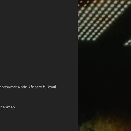
/consumers/odr.
Unsere E-Mail-
lzunehmen.