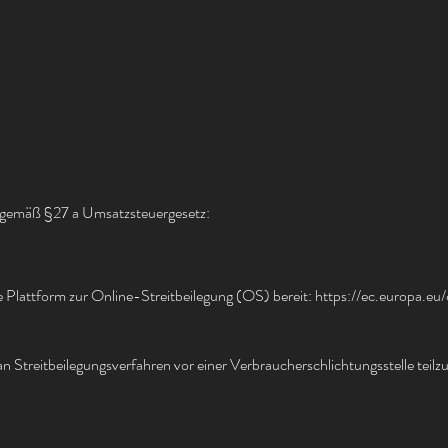
 gemäß §27 a Umsatzsteuergesetz:
e Plattform zur Online-Streitbeilegung (OS) bereit:
https://ec.europa.eu
, an Streitbeilegungsverfahren vor einer Verbraucherschlichtungsstelle tei