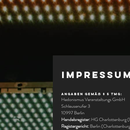
Impressu
Angaben gemäß § 5 TMG:
Hedonismus Veranstaltungs GmbH
Schleusenufer 3
10997 Berlin
Handelsregister:
HG Charlottenburg (
Registergericht:
Berlin (Charlottenbur